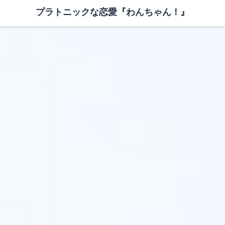
プラトニックな恋愛『わんちゃん！』