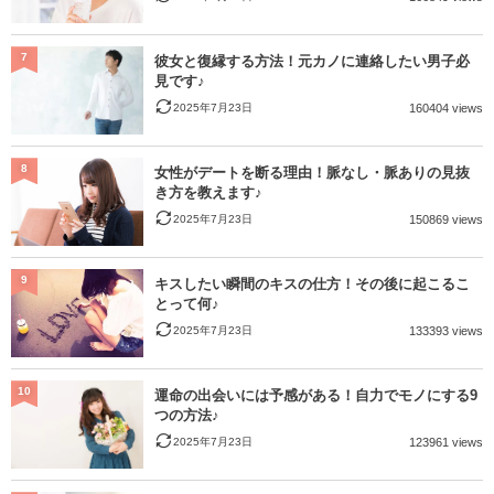
7
彼女と復縁する方法！元カノに連絡したい男子必
見です♪
2025年7月23日
160404 views
8
女性がデートを断る理由！脈なし・脈ありの見抜
き方を教えます♪
2025年7月23日
150869 views
9
キスしたい瞬間のキスの仕方！その後に起こるこ
とって何♪
2025年7月23日
133393 views
10
運命の出会いには予感がある！自力でモノにする9
つの方法♪
2025年7月23日
123961 views