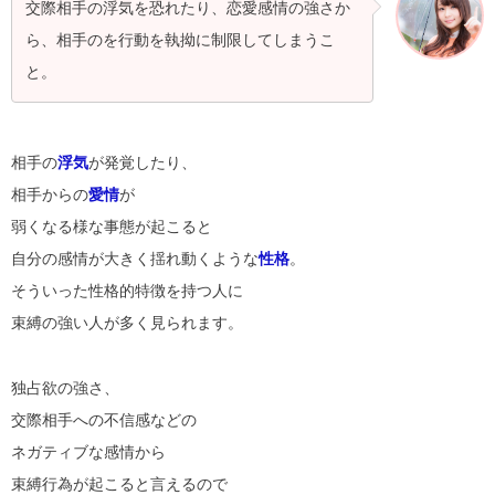
交際相手の浮気を恐れたり、恋愛感情の強さか
ら、相手のを行動を執拗に制限してしまうこ
と。
相手の
浮気
が発覚したり、
相手からの
愛情
が
弱くなる様な事態が起こると
自分の感情が大きく揺れ動くような
性格
。
そういった性格的特徴を持つ人に
束縛の強い人が多く見られます。
独占欲の強さ、
交際相手への不信感などの
ネガティブな感情から
束縛行為が起こると言えるので