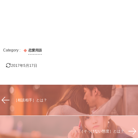
恋愛用語
2017年5月17日
［相談相手］とは？
［そっけない態度］とは？