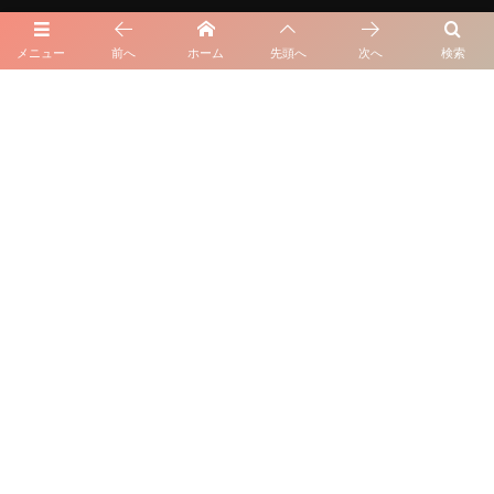
21
出会い
メニュー
前へ
ホーム
先頭へ
次へ
検索
17
性の悩み
91
恋愛心理学・メンタル
10
おすすめの記事！
101
性格の悩み
16
星座・血液型・占い
23
失恋と復縁
7
元カノ・元カレ
57
脈アリ・脈ナシ
41
恋愛・デート