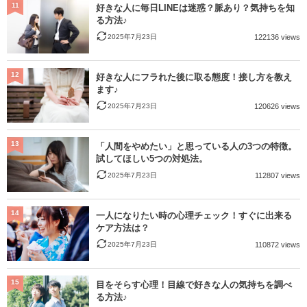
11
好きな人に毎日LINEは迷惑？脈あり？気持ちを知
る方法♪
2025年7月23日
122136 views
12
好きな人にフラれた後に取る態度！接し方を教え
ます♪
2025年7月23日
120626 views
13
「人間をやめたい」と思っている人の3つの特徴。
試してほしい5つの対処法。
2025年7月23日
112807 views
14
一人になりたい時の心理チェック！すぐに出来る
ケア方法は？
2025年7月23日
110872 views
15
目をそらす心理！目線で好きな人の気持ちを調べ
る方法♪