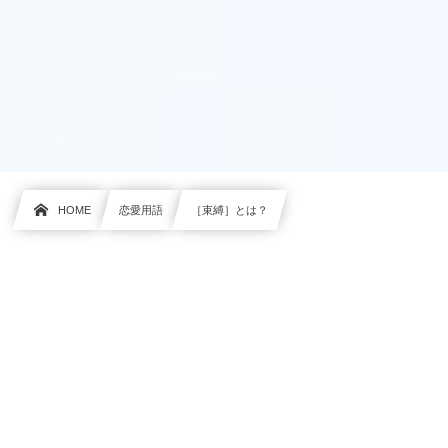
HOME
恋愛用語
［束縛］とは？