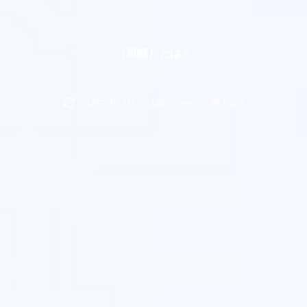
［束縛］とは？
2017年5月17日
1689 views
約2分