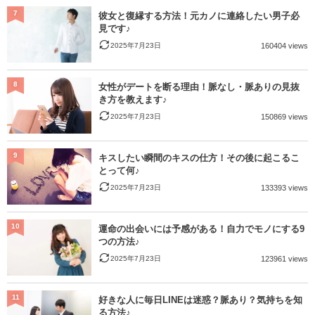
7
彼女と復縁する方法！元カノに連絡したい男子必
見です♪
2025年7月23日
160404 views
8
女性がデートを断る理由！脈なし・脈ありの見抜
き方を教えます♪
2025年7月23日
150869 views
9
キスしたい瞬間のキスの仕方！その後に起こるこ
とって何♪
2025年7月23日
133393 views
10
運命の出会いには予感がある！自力でモノにする9
つの方法♪
2025年7月23日
123961 views
11
好きな人に毎日LINEは迷惑？脈あり？気持ちを知
る方法♪