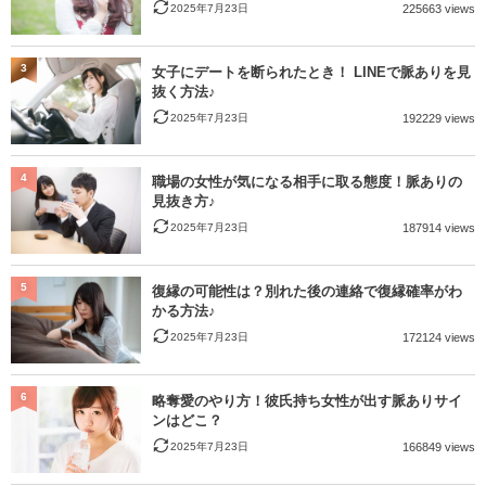
2025年7月23日
225663 views
3
女子にデートを断られたとき！ LINEで脈ありを見
抜く方法♪
2025年7月23日
192229 views
4
職場の女性が気になる相手に取る態度！脈ありの
見抜き方♪
2025年7月23日
187914 views
5
復縁の可能性は？別れた後の連絡で復縁確率がわ
かる方法♪
2025年7月23日
172124 views
6
略奪愛のやり方！彼氏持ち女性が出す脈ありサイ
ンはどこ？
2025年7月23日
166849 views