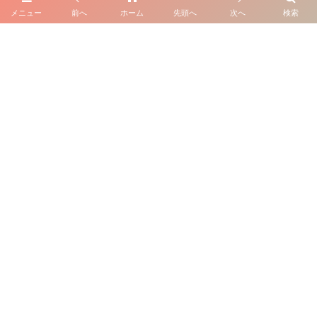
出会い
メニュー
前へ
ホーム
先頭へ
次へ
検索
17
性の悩み
91
恋愛心理学・メンタル
10
おすすめの記事！
101
性格の悩み
16
星座・血液型・占い
23
失恋と復縁
7
元カノ・元カレ
57
脈アリ・脈ナシ
41
恋愛・デート