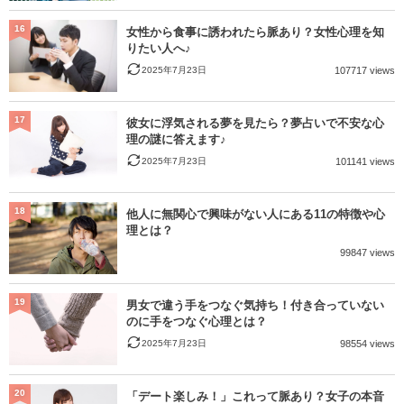
16
女性から食事に誘われたら脈あり？女性心理を知
りたい人へ♪
2025年7月23日
107717 views
17
彼女に浮気される夢を見たら？夢占いで不安な心
理の謎に答えます♪
2025年7月23日
101141 views
18
他人に無関心で興味がない人にある11の特徴や心
理とは？
99847 views
19
男女で違う手をつなぐ気持ち！付き合っていない
のに手をつなぐ心理とは？
2025年7月23日
98554 views
20
「デート楽しみ！」これって脈あり？女子の本音