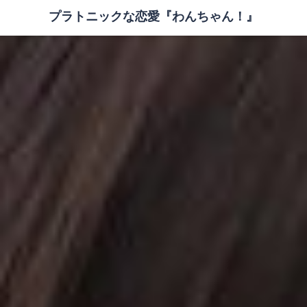
プラトニックな恋愛『わんちゃん！』