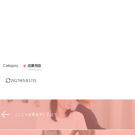
恋愛用語
2017年5月17日
［こじらせ系女子］とは？