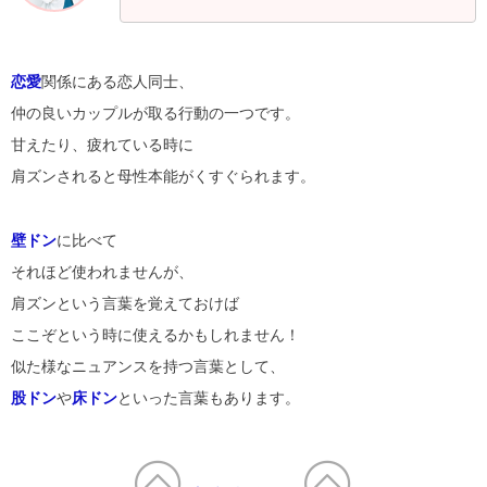
恋愛
関係にある恋人同士、
仲の良いカップルが取る行動の一つです。
甘えたり、疲れている時に
肩ズンされると母性本能がくすぐられます。
壁ドン
に比べて
それほど使われませんが、
肩ズンという言葉を覚えておけば
ここぞという時に使えるかもしれません！
似た様なニュアンスを持つ言葉として、
股ドン
や
床ドン
といった言葉もあります。