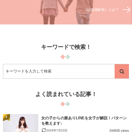
［結婚適齢期］とは？
キーワードで検索！
よく読まれている記事！
1
女の子からの脈ありLINEを女子が解説！パターン
を教えます♪
2025年7月23日
344835 views