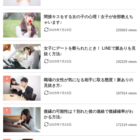
2
間接キスをする女の子の心理！女子が全部教えち
ゃいます♪
2025年7月23日
225663 views
3
女子にデートを断られたとき！ LINEで脈ありを見
抜く方法♪
2025年7月23日
192229 views
4
職場の女性が気になる相手に取る態度！脈ありの
見抜き方♪
2025年7月23日
187914 views
5
復縁の可能性は？別れた後の連絡で復縁確率がわ
かる方法♪
2025年7月23日
172124 views