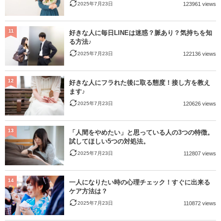
2025年7月23日
123961 views
11
好きな人に毎日LINEは迷惑？脈あり？気持ちを知
る方法♪
2025年7月23日
122136 views
12
好きな人にフラれた後に取る態度！接し方を教え
ます♪
2025年7月23日
120626 views
13
「人間をやめたい」と思っている人の3つの特徴。
試してほしい5つの対処法。
2025年7月23日
112807 views
14
一人になりたい時の心理チェック！すぐに出来る
ケア方法は？
2025年7月23日
110872 views