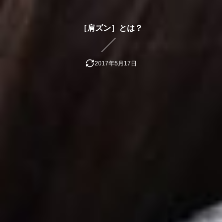
［肩ズン］とは？
2017年5月17日