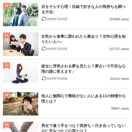
15
目をそらす心理！目線で好きな人の気持ちを調べ
る方法♪
2025年7月23日
107869 views
16
女性から食事に誘われたら脈あり？女性心理を知
りたい人へ♪
2025年7月23日
107717 views
17
彼女に浮気される夢を見たら？夢占いで不安な心
理の謎に答えます♪
2025年7月23日
101141 views
18
他人に無関心で興味がない人にある11の特徴や心
理とは？
99847 views
19
男女で違う手をつなぐ気持ち！付き合っていない
のに手をつなぐ心理とは？