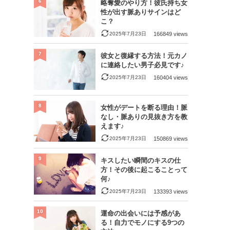
6
略奪愛のやり方！彼氏持ち女
性が出す脈ありサインはど
こ？
2025年7月23日
166849 views
7
彼女と復縁する方法！元カノ
に連絡したい男子必見です♪
2025年7月23日
160404 views
8
女性がデートを断る理由！脈
なし・脈ありの見抜き方を教
えます♪
2025年7月23日
150869 views
9
キスしたい瞬間のキスの仕
方！その後に起こることって
何♪
2025年7月23日
133393 views
10
運命の出会いには予感があ
る！自力でモノにする9つの