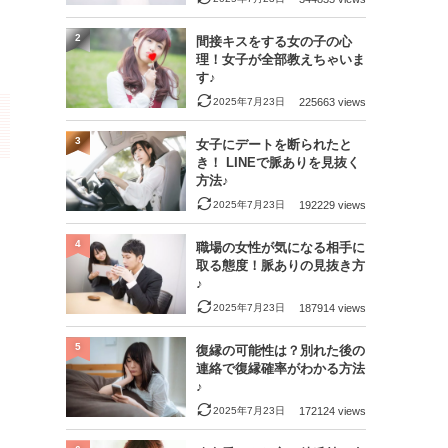
2
間接キスをする女の子の心
理！女子が全部教えちゃいま
す♪
2025年7月23日
225663 views
3
女子にデートを断られたと
き！ LINEで脈ありを見抜く
方法♪
2025年7月23日
192229 views
4
職場の女性が気になる相手に
取る態度！脈ありの見抜き方
♪
2025年7月23日
187914 views
5
復縁の可能性は？別れた後の
連絡で復縁確率がわかる方法
♪
2025年7月23日
172124 views