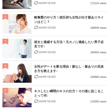
2025年7月23日
172124 views
6
略奪愛のやり方！彼氏持ち女性が出す脈ありサイ
ンはどこ？
2025年7月23日
166849 views
7
彼女と復縁する方法！元カノに連絡したい男子必
見です♪
2025年7月23日
160404 views
8
女性がデートを断る理由！脈なし・脈ありの見抜
き方を教えます♪
2025年7月23日
150869 views
9
キスしたい瞬間のキスの仕方！その後に起こるこ
とって何♪
2025年7月23日
133393 views