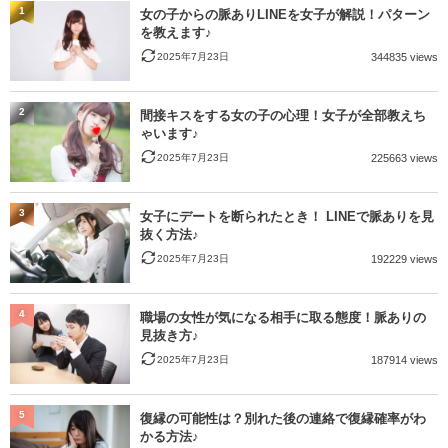
1
女の子からの脈ありLINEを女子が解説！パターン
を教えます♪
2025年7月23日
344835 views
2
間接キスをする女の子の心理！女子が全部教えち
ゃいます♪
2025年7月23日
225663 views
3
女子にデートを断られたとき！ LINEで脈ありを見
抜く方法♪
2025年7月23日
192229 views
4
職場の女性が気になる相手に取る態度！脈ありの
見抜き方♪
2025年7月23日
187914 views
5
復縁の可能性は？別れた後の連絡で復縁確率がわ
かる方法♪