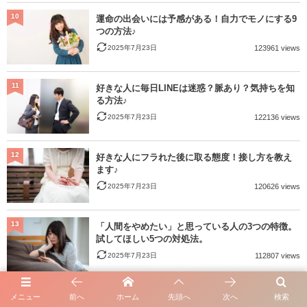
10
運命の出会いには予感がある！自力でモノにする9
つの方法♪
2025年7月23日
123961 views
11
好きな人に毎日LINEは迷惑？脈あり？気持ちを知
る方法♪
2025年7月23日
122136 views
12
好きな人にフラれた後に取る態度！接し方を教え
ます♪
2025年7月23日
120626 views
13
「人間をやめたい」と思っている人の3つの特徴。
試してほしい5つの対処法。
2025年7月23日
112807 views
14
一人になりたい時の心理チェック！すぐに出来る
メニュー
前へ
ホーム
先頭へ
次へ
検索