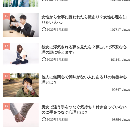
16
女性から食事に誘われたら脈あり？女性心理を知
りたい人へ♪
2025年7月23日
107717 views
17
彼女に浮気される夢を見たら？夢占いで不安な心
理の謎に答えます♪
2025年7月23日
101141 views
18
他人に無関心で興味がない人にある11の特徴や心
理とは？
99847 views
19
男女で違う手をつなぐ気持ち！付き合っていない
のに手をつなぐ心理とは？
2025年7月23日
98554 views