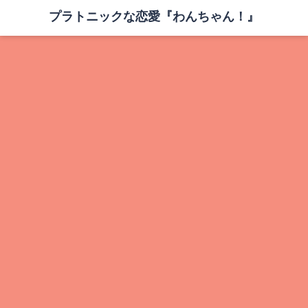
プラトニックな恋愛『わんちゃん！』