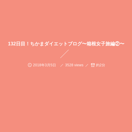
132日目！ちかまダイエットブログ〜箱根女子旅編②〜
2018年3月5日
3528 views
約2分