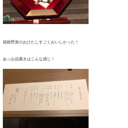
箱根野菜のおひたしすごくおいしかった！
あっお品書きはこんな感じ！