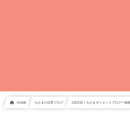
HOME
ちかまの日常ブログ
132日目！ちかまダイエットブログ〜箱