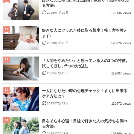
好きな人に毎日LINEは迷惑？脈あり？気持ちを知
る方法♪
2025年7月23日
122136 views
12
好きな人にフラれた後に取る態度！接し方を教え
ます♪
2025年7月23日
120626 views
13
「人間をやめたい」と思っている人の3つの特徴。
試してほしい5つの対処法。
2025年7月23日
112807 views
14
一人になりたい時の心理チェック！すぐに出来る
ケア方法は？
2025年7月23日
110872 views
15
目をそらす心理！目線で好きな人の気持ちを調べ
る方法♪
2025年7月23日
107869 views