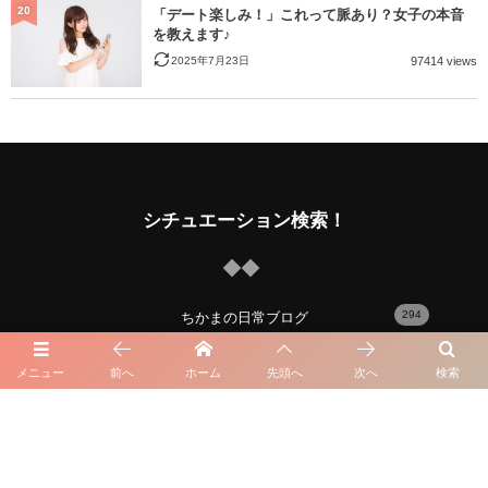
20
「デート楽しみ！」これって脈あり？女子の本音
を教えます♪
2025年7月23日
97414 views
シチュエーション検索！
294
ちかまの日常ブログ
29
趣味と生活
メニュー
前へ
ホーム
先頭へ
次へ
検索
12
外見の悩み
34
人生の悩み