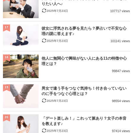
りたい人へ♪
2025年7月23日
107717 views
17
彼女に浮気される夢を見たら？夢占いで不安な心
理の謎に答えます♪
2025年7月23日
101141 views
18
他人に無関心で興味がない人にある11の特徴や心
理とは？
99847 views
19
男女で違う手をつなぐ気持ち！付き合っていない
のに手をつなぐ心理とは？
2025年7月23日
98554 views
20
「デート楽しみ！」これって脈あり？女子の本音
を教えます♪
2025年7月23日
97414 views