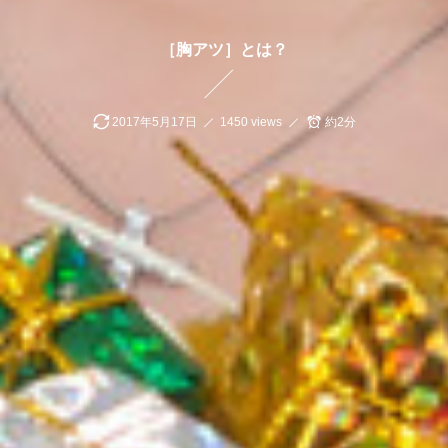
［胸アツ］とは？
2017年5月17日
1450 views
約2分