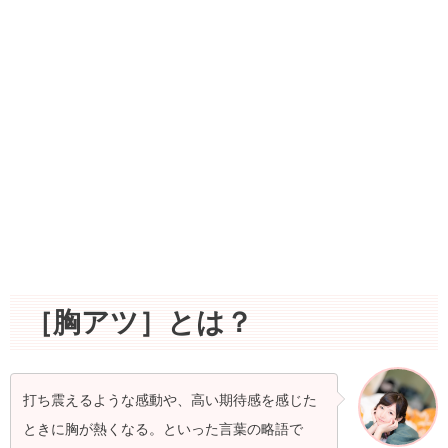
［胸アツ］とは？
打ち震えるような感動や、高い期待感を感じた
ときに胸が熱くなる。といった言葉の略語で