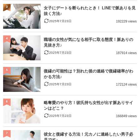
3
女子にデートを断られたとき！ LINEで脈ありを見
抜く方法♪
2025年7月23日
192229 views
4
職場の女性が気になる相手に取る態度！脈ありの
見抜き方♪
2025年7月23日
187914 views
5
復縁の可能性は？別れた後の連絡で復縁確率がわ
かる方法♪
2025年7月23日
172124 views
6
略奪愛のやり方！彼氏持ち女性が出す脈ありサイ
ンはどこ？
2025年7月23日
166849 views
7
彼女と復縁する方法！元カノに連絡したい男子必
見です♪