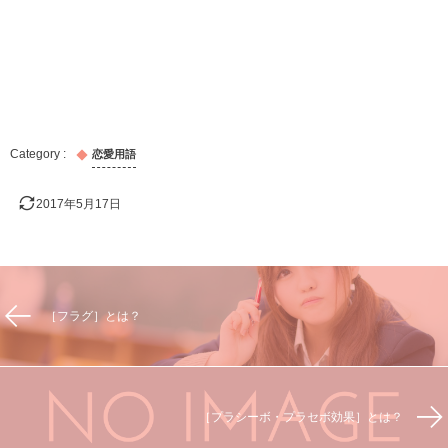
恋愛用語
2017年5月17日
［フラグ］とは？
［プラシーボ・プラセボ効果］とは？