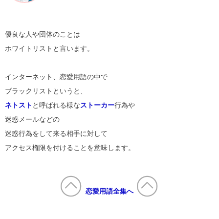
優良な人や団体のことは
ホワイトリストと言います。
インターネット、恋愛用語の中で
ブラックリストというと、
ネトスト
と呼ばれる様な
ストーカー
行為や
迷惑メールなどの
迷惑行為をして来る相手に対して
アクセス権限を付けることを意味します。
恋愛用語全集へ