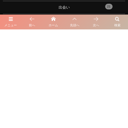
21
出会い
17
性の悩み
メニュー
前へ
ホーム
先頭へ
次へ
検索
91
恋愛心理学・メンタル
10
おすすめの記事！
101
性格の悩み
16
星座・血液型・占い
23
失恋と復縁
7
元カノ・元カレ
57
脈アリ・脈ナシ
41
恋愛・デート