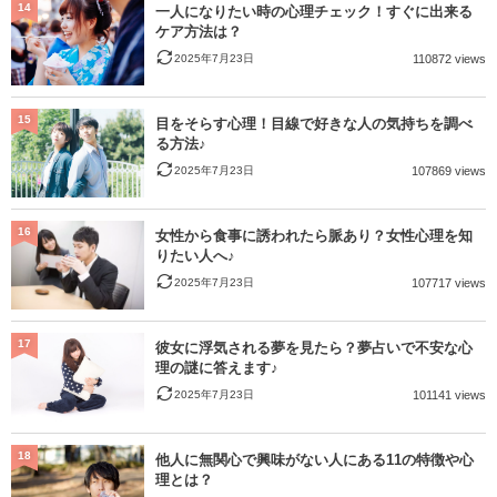
14
一人になりたい時の心理チェック！すぐに出来る
ケア方法は？
2025年7月23日
110872 views
15
目をそらす心理！目線で好きな人の気持ちを調べ
る方法♪
2025年7月23日
107869 views
16
女性から食事に誘われたら脈あり？女性心理を知
りたい人へ♪
2025年7月23日
107717 views
17
彼女に浮気される夢を見たら？夢占いで不安な心
理の謎に答えます♪
2025年7月23日
101141 views
18
他人に無関心で興味がない人にある11の特徴や心
理とは？