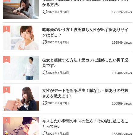
かる方法♪
2025年7月23日
172124 views
6
略奪愛のやり方！彼氏持ち女性が出す脈ありサイ
ンはどこ？
2025年7月23日
166849 views
7
彼女と復縁する方法！元カノに連絡したい男子必
見です♪
2025年7月23日
160404 views
8
女性がデートを断る理由！脈なし・脈ありの見抜
き方を教えます♪
2025年7月23日
150869 views
9
キスしたい瞬間のキスの仕方！その後に起こるこ
とって何♪
2025年7月23日
133393 views