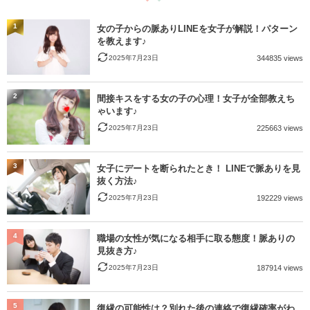
1
女の子からの脈ありLINEを女子が解説！パターン
を教えます♪
2025年7月23日
344835 views
2
間接キスをする女の子の心理！女子が全部教えち
ゃいます♪
2025年7月23日
225663 views
3
女子にデートを断られたとき！ LINEで脈ありを見
抜く方法♪
2025年7月23日
192229 views
4
職場の女性が気になる相手に取る態度！脈ありの
見抜き方♪
2025年7月23日
187914 views
5
復縁の可能性は？別れた後の連絡で復縁確率がわ