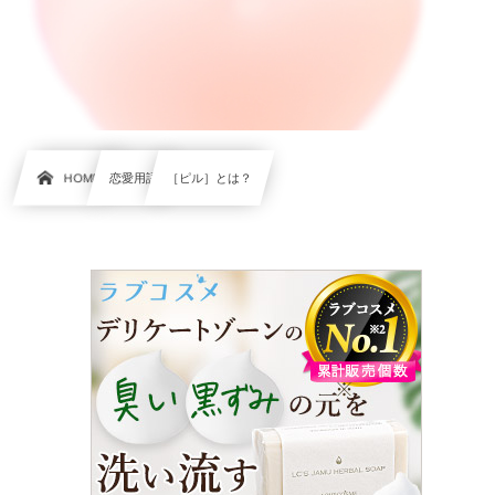
HOME
恋愛用語
［ピル］とは？