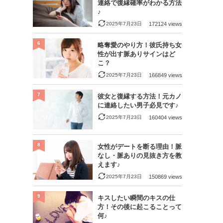
連絡で復縁確率がわかる方法
♪
2025年7月23日
172124 views
6
略奪愛のやり方！彼氏持ち女
性が出す脈ありサインはど
こ？
2025年7月23日
166849 views
7
彼女と復縁する方法！元カノ
に連絡したい男子必見です♪
2025年7月23日
160404 views
8
女性がデートを断る理由！脈
なし・脈ありの見抜き方を教
えます♪
2025年7月23日
150869 views
9
キスしたい瞬間のキスの仕
方！その後に起こることって
何♪