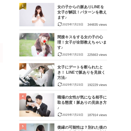
1
女の子からの脈ありLINEを
女子が解説！パターンを教え
ます♪
2025年7月23日
344835 views
2
間接キスをする女の子の心
理！女子が全部教えちゃいま
す♪
2025年7月23日
225663 views
3
女子にデートを断られたと
き！ LINEで脈ありを見抜く
方法♪
2025年7月23日
192229 views
4
職場の女性が気になる相手に
取る態度！脈ありの見抜き方
♪
2025年7月23日
187914 views
5
復縁の可能性は？別れた後の