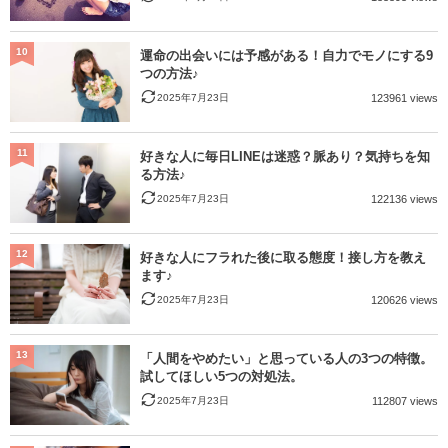
10
運命の出会いには予感がある！自力でモノにする9
つの方法♪
2025年7月23日
123961 views
11
好きな人に毎日LINEは迷惑？脈あり？気持ちを知
る方法♪
2025年7月23日
122136 views
12
好きな人にフラれた後に取る態度！接し方を教え
ます♪
2025年7月23日
120626 views
13
「人間をやめたい」と思っている人の3つの特徴。
試してほしい5つの対処法。
2025年7月23日
112807 views