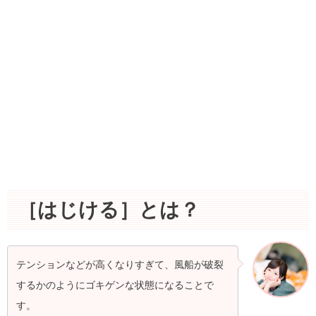
［はじける］とは？
テンションなどが高くなりすぎて、風船が破裂
するかのようにゴキゲンな状態になることで
す。