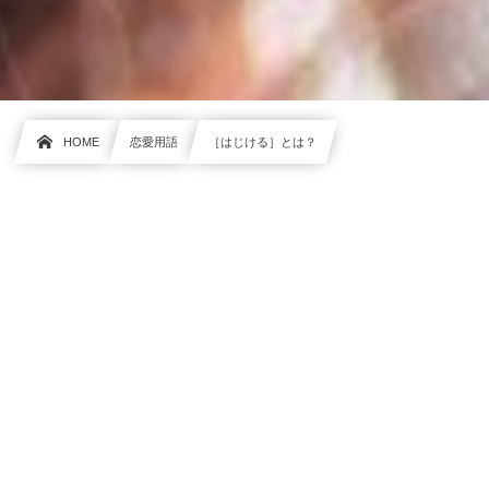
HOME
恋愛用語
［はじける］とは？