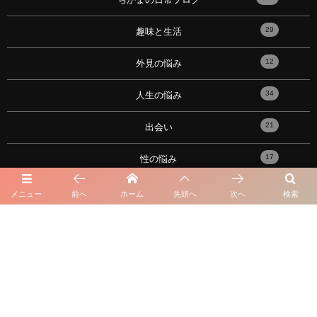
29
趣味と生活
12
外見の悩み
34
人生の悩み
21
出会い
17
性の悩み
91
恋愛心理学・メンタル
メニュー
前へ
ホーム
先頭へ
次へ
検索
10
おすすめの記事！
101
性格の悩み
16
星座・血液型・占い
23