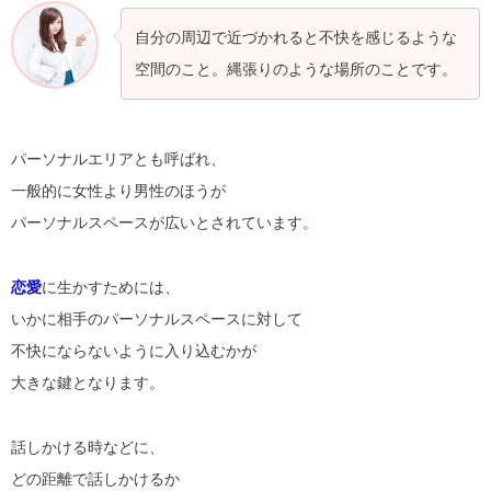
自分の周辺で近づかれると不快を感じるような
空間のこと。縄張りのような場所のことです。
パーソナルエリアとも呼ばれ、
一般的に女性より男性のほうが
パーソナルスペースが広いとされています。
恋愛
に生かすためには、
いかに相手のパーソナルスペースに対して
不快にならないように入り込むかが
大きな鍵となります。
話しかける時などに、
どの距離で話しかけるか