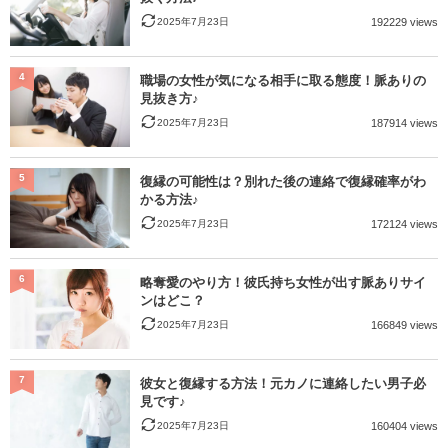
2025年7月23日
192229 views
4
職場の女性が気になる相手に取る態度！脈ありの
見抜き方♪
2025年7月23日
187914 views
5
復縁の可能性は？別れた後の連絡で復縁確率がわ
かる方法♪
2025年7月23日
172124 views
6
略奪愛のやり方！彼氏持ち女性が出す脈ありサイ
ンはどこ？
2025年7月23日
166849 views
7
彼女と復縁する方法！元カノに連絡したい男子必
見です♪
2025年7月23日
160404 views