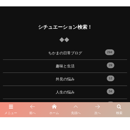
シチュエーション検索！
294
ちかまの日常ブログ
29
趣味と生活
12
外見の悩み
34
人生の悩み
21
出会い
メニュー
前へ
ホーム
先頭へ
次へ
検索
17
性の悩み