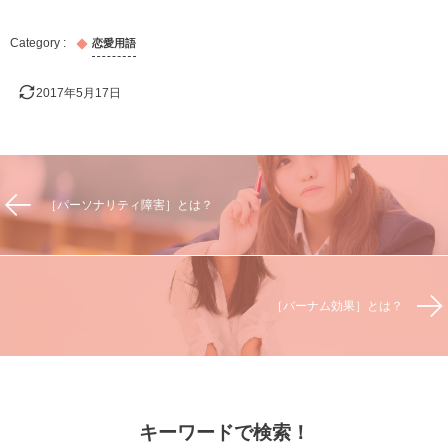
恋愛用語
2017年5月17日
［パーソナリティ障害］とは？
［バーナム効果］とは？
キーワードで検索！