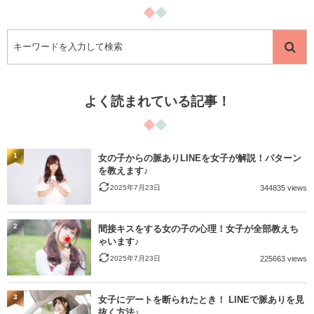
よく読まれている記事！
1
女の子からの脈ありLINEを女子が解説！パターン
を教えます♪
2025年7月23日
344835 views
2
間接キスをする女の子の心理！女子が全部教えち
ゃいます♪
2025年7月23日
225663 views
3
女子にデートを断られたとき！ LINEで脈ありを見
抜く方法♪