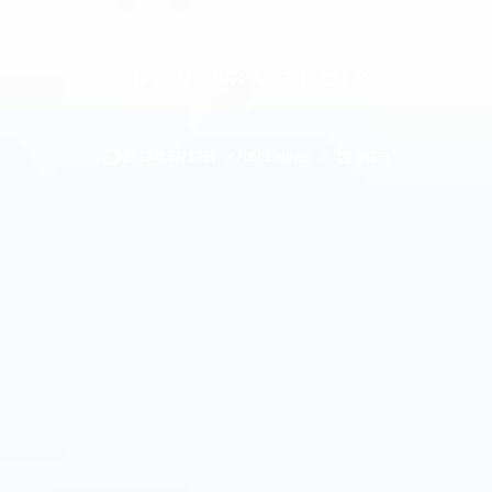
［パーソナルスペース］とは？
2017年5月17日
1601 views
約2分