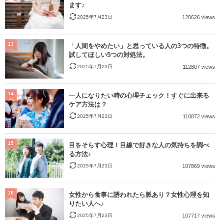
ます♪
2025年7月23日
120626 views
13
「人間をやめたい」と思っている人の3つの特徴。
試してほしい5つの対処法。
2025年7月23日
112807 views
14
一人になりたい時の心理チェック！すぐに出来る
ケア方法は？
2025年7月23日
110872 views
15
目をそらす心理！目線で好きな人の気持ちを調べ
る方法♪
2025年7月23日
107869 views
16
女性から食事に誘われたら脈あり？女性心理を知
りたい人へ♪
2025年7月23日
107717 views