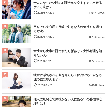
14
一人になりたい時の心理チェック！すぐに出来る
ケア方法は？
2025年7月23日
110872 views
15
目をそらす心理！目線で好きな人の気持ちを調べ
る方法♪
2025年7月23日
107869 views
16
女性から食事に誘われたら脈あり？女性心理を知
りたい人へ♪
2025年7月23日
107717 views
17
彼女に浮気される夢を見たら？夢占いで不安な心
理の謎に答えます♪
2025年7月23日
101141 views
18
他人に無関心で興味がない人にある11の特徴や心
理とは？