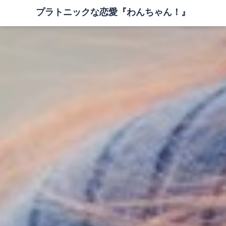
プラトニックな恋愛『わんちゃん！』