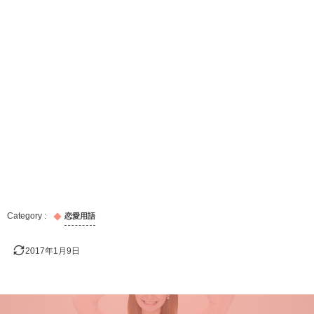
恋愛用語
2017年1月9日