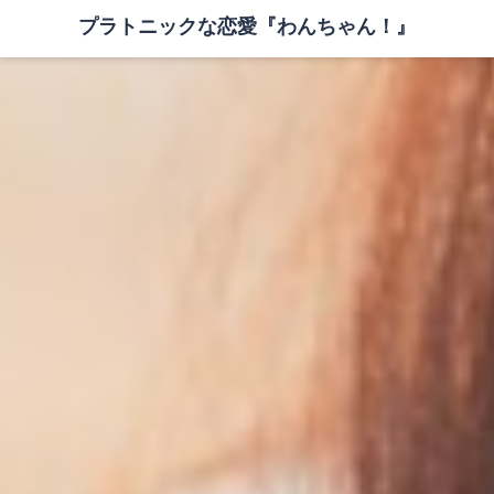
プラトニックな恋愛『わんちゃん！』