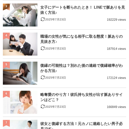
3
女子にデートを断られたとき！ LINEで脈ありを見
抜く方法♪
2025年7月23日
192229 views
4
職場の女性が気になる相手に取る態度！脈ありの
見抜き方♪
2025年7月23日
187914 views
5
復縁の可能性は？別れた後の連絡で復縁確率がわ
かる方法♪
2025年7月23日
172124 views
6
略奪愛のやり方！彼氏持ち女性が出す脈ありサイ
ンはどこ？
2025年7月23日
166849 views
7
彼女と復縁する方法！元カノに連絡したい男子必
見です♪