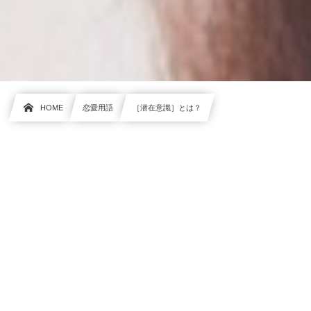
HOME
恋愛用語
［潜在意識］とは？