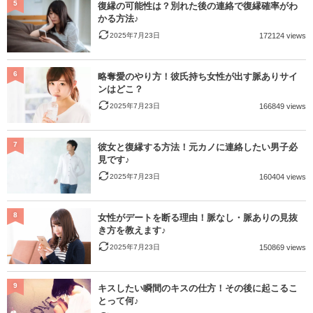
5
復縁の可能性は？別れた後の連絡で復縁確率がわ
かる方法♪
2025年7月23日
172124 views
6
略奪愛のやり方！彼氏持ち女性が出す脈ありサイ
ンはどこ？
2025年7月23日
166849 views
7
彼女と復縁する方法！元カノに連絡したい男子必
見です♪
2025年7月23日
160404 views
8
女性がデートを断る理由！脈なし・脈ありの見抜
き方を教えます♪
2025年7月23日
150869 views
9
キスしたい瞬間のキスの仕方！その後に起こるこ
とって何♪