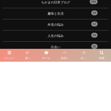
294
ちかまの日常ブログ
29
趣味と生活
12
外見の悩み
34
人生の悩み
21
出会い
17
性の悩み
メニュー
前へ
ホーム
先頭へ
次へ
検索
91
恋愛心理学・メンタル
10
おすすめの記事！
101
性格の悩み
16
星座・血液型・占い