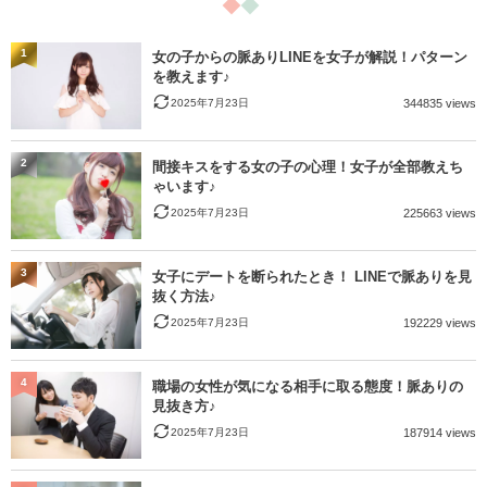
1
女の子からの脈ありLINEを女子が解説！パターン
を教えます♪
2025年7月23日
344835 views
2
間接キスをする女の子の心理！女子が全部教えち
ゃいます♪
2025年7月23日
225663 views
3
女子にデートを断られたとき！ LINEで脈ありを見
抜く方法♪
2025年7月23日
192229 views
4
職場の女性が気になる相手に取る態度！脈ありの
見抜き方♪
2025年7月23日
187914 views