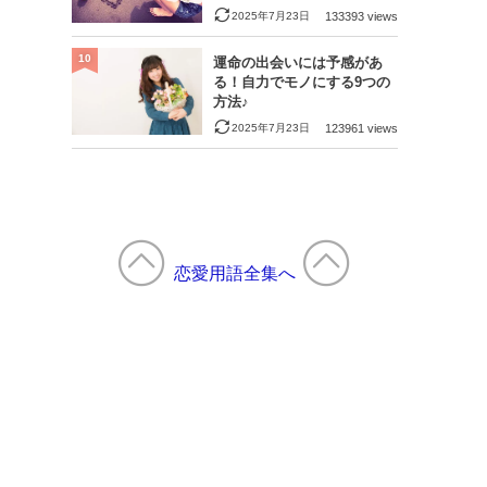
2025年7月23日
133393 views
10
運命の出会いには予感があ
る！自力でモノにする9つの
方法♪
2025年7月23日
123961 views
恋愛用語全集へ