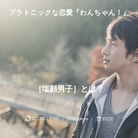
プラトニックな恋愛『わんちゃん！』
［塩顔男子］とは？
2017年1月9日
1533 views
約2分