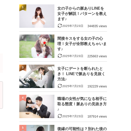
1
女の子からの脈ありLINEを
女子が解説！パターンを教え
ます♪
2025年7月23日
344835 views
2
間接キスをする女の子の心
理！女子が全部教えちゃいま
す♪
2025年7月23日
225663 views
3
女子にデートを断られたと
き！ LINEで脈ありを見抜く
方法♪
2025年7月23日
192229 views
4
職場の女性が気になる相手に
取る態度！脈ありの見抜き方
♪
2025年7月23日
187914 views
5
復縁の可能性は？別れた後の