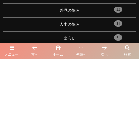
12
外見の悩み
34
人生の悩み
21
出会い
17
性の悩み
メニュー
前へ
ホーム
先頭へ
次へ
検索
91
恋愛心理学・メンタル
10
おすすめの記事！
101
性格の悩み
16
星座・血液型・占い
23
失恋と復縁
7
元カノ・元カレ