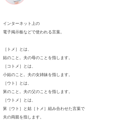
インターネット上の
電子掲示板などで使われる言葉。
［トメ］とは、
姑のこと。夫の母のことを指します。
［コトメ］とは、
小姑のこと。夫の女姉妹を指します。
［ウト］とは、
舅のこと。夫の父のことを指します。
［ウトメ］とは、
舅［ウト］と姑［トメ］組み合わせた言葉で
夫の両親を指します。