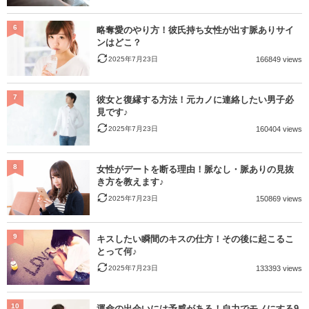
6
略奪愛のやり方！彼氏持ち女性が出す脈ありサイ
ンはどこ？
2025年7月23日
166849 views
7
彼女と復縁する方法！元カノに連絡したい男子必
見です♪
2025年7月23日
160404 views
8
女性がデートを断る理由！脈なし・脈ありの見抜
き方を教えます♪
2025年7月23日
150869 views
9
キスしたい瞬間のキスの仕方！その後に起こるこ
とって何♪
2025年7月23日
133393 views
10
運命の出会いには予感がある！自力でモノにする9