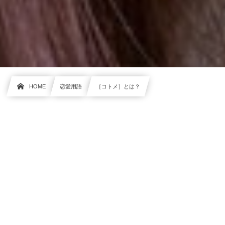
HOME
恋愛用語
［コトメ］とは？