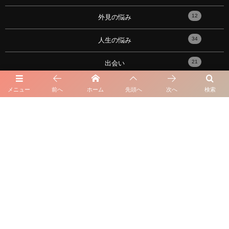
12
外見の悩み
34
人生の悩み
21
出会い
17
性の悩み
メニュー
前へ
ホーム
先頭へ
次へ
検索
91
恋愛心理学・メンタル
10
おすすめの記事！
101
性格の悩み
16
星座・血液型・占い
23
失恋と復縁
7
元カノ・元カレ