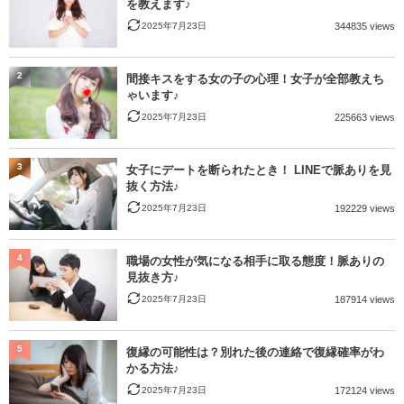
を教えます♪
2025年7月23日
344835 views
2
間接キスをする女の子の心理！女子が全部教えち
ゃいます♪
2025年7月23日
225663 views
3
女子にデートを断られたとき！ LINEで脈ありを見
抜く方法♪
2025年7月23日
192229 views
4
職場の女性が気になる相手に取る態度！脈ありの
見抜き方♪
2025年7月23日
187914 views
5
復縁の可能性は？別れた後の連絡で復縁確率がわ
かる方法♪
2025年7月23日
172124 views