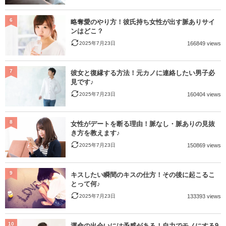
6
略奪愛のやり方！彼氏持ち女性が出す脈ありサイ
ンはどこ？
2025年7月23日
166849 views
7
彼女と復縁する方法！元カノに連絡したい男子必
見です♪
2025年7月23日
160404 views
8
女性がデートを断る理由！脈なし・脈ありの見抜
き方を教えます♪
2025年7月23日
150869 views
9
キスしたい瞬間のキスの仕方！その後に起こるこ
とって何♪
2025年7月23日
133393 views
10
運命の出会いには予感がある！自力でモノにする9