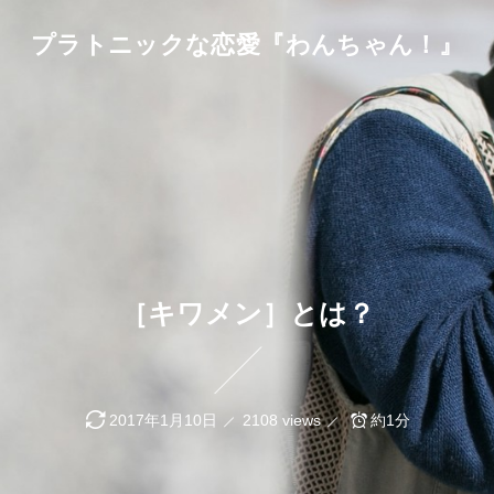
プラトニックな恋愛『わんちゃん！』
［キワメン］とは？
2017年1月10日
2108 views
約1分