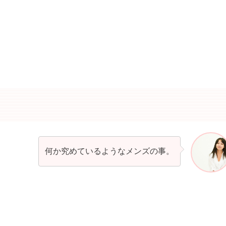
何か究めているようなメンズの事。