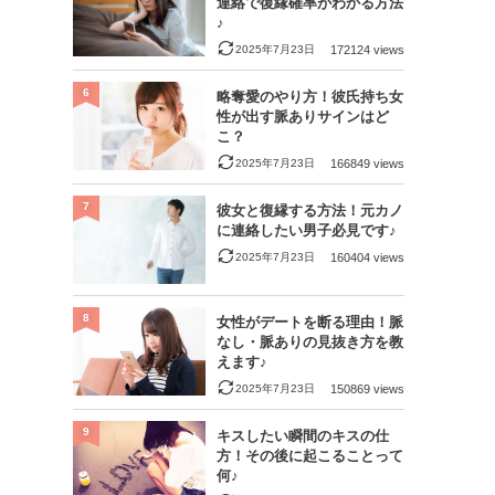
連絡で復縁確率がわかる方法
♪
2025年7月23日
172124 views
6
略奪愛のやり方！彼氏持ち女
性が出す脈ありサインはど
こ？
2025年7月23日
166849 views
7
彼女と復縁する方法！元カノ
に連絡したい男子必見です♪
2025年7月23日
160404 views
8
女性がデートを断る理由！脈
なし・脈ありの見抜き方を教
えます♪
2025年7月23日
150869 views
9
キスしたい瞬間のキスの仕
方！その後に起こることって
何♪