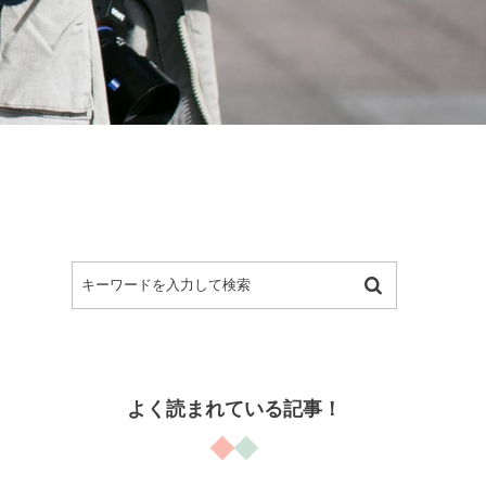
よく読まれている記事！