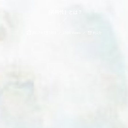
［共時性］とは？
2017年1月10日
1598 views
約1分