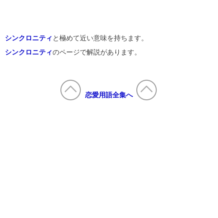
シンクロニティ
と極めて近い意味を持ちます。
シンクロニティ
のページで解説があります。
恋愛用語全集へ