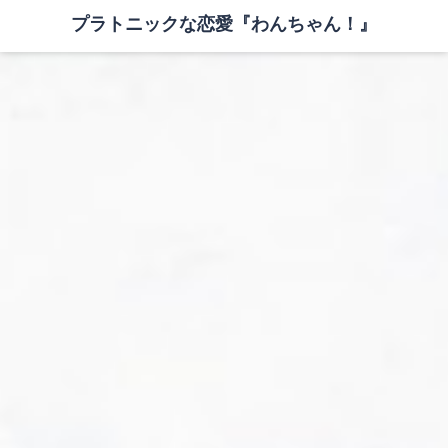
プラトニックな恋愛『わんちゃん！』