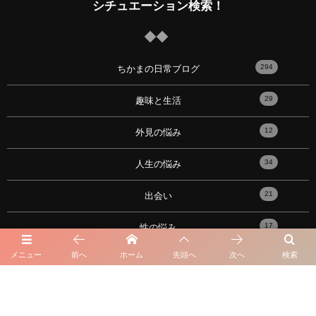
シチュエーション検索！
294
ちかまの日常ブログ
29
趣味と生活
12
外見の悩み
34
人生の悩み
21
出会い
17
性の悩み
メニュー
前へ
ホーム
先頭へ
次へ
検索
91
恋愛心理学・メンタル
10
おすすめの記事！