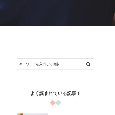
よく読まれている記事！