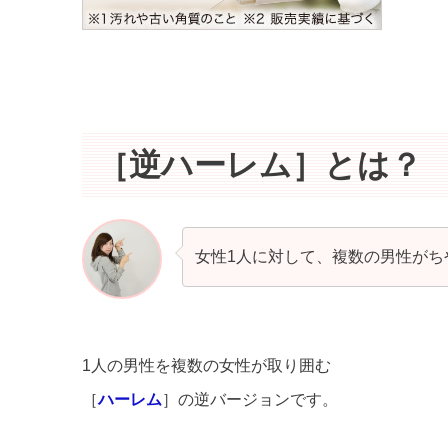
［逆ハーレム］とは？
女性1人に対して、複数の男性がち
1人の男性を複数の女性が取り囲む
［
ハーレム
］の逆バージョンです。