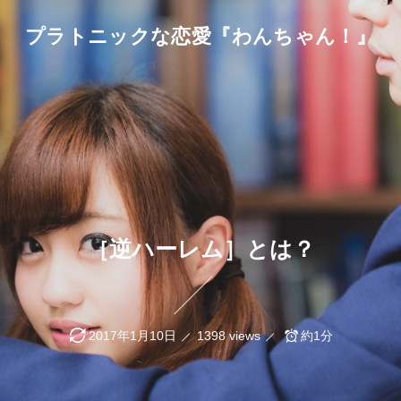
プラトニックな恋愛『わんちゃん！』
［逆ハーレム］とは？
2017年1月10日
1398 views
約1分