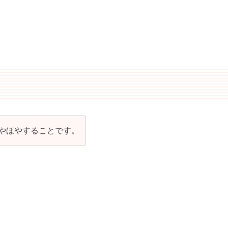
やほやすることです。