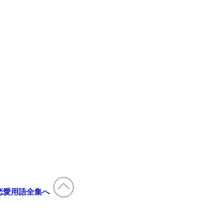
恋愛用語全集へ