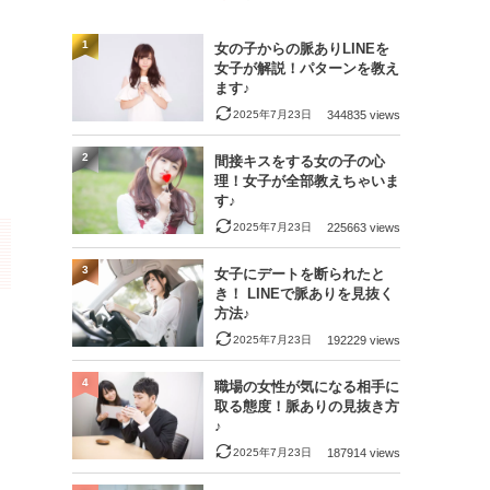
1
女の子からの脈ありLINEを
女子が解説！パターンを教え
ます♪
2025年7月23日
344835 views
2
間接キスをする女の子の心
理！女子が全部教えちゃいま
す♪
2025年7月23日
225663 views
3
女子にデートを断られたと
き！ LINEで脈ありを見抜く
方法♪
2025年7月23日
192229 views
4
職場の女性が気になる相手に
取る態度！脈ありの見抜き方
♪
2025年7月23日
187914 views