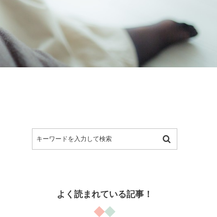
よく読まれている記事！