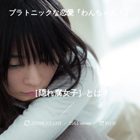
プラトニックな恋愛『わんちゃん！』
［隠れ腐女子］とは？
2019年3月13日
1561 views
約1分