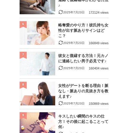
♪
2025年7月23日
172124 views
6
略奪愛のやり方！彼氏持ち女
性が出す脈ありサインはど
こ？
2025年7月23日
166849 views
7
彼女と復縁する方法！元カノ
に連絡したい男子必見です♪
2025年7月23日
160404 views
8
女性がデートを断る理由！脈
なし・脈ありの見抜き方を教
えます♪
2025年7月23日
150869 views
9
キスしたい瞬間のキスの仕
方！その後に起こることって
何♪