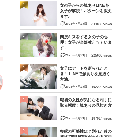
1
女の子からの脈ありLINEを
女子が解説！パターンを教え
ます♪
2025年7月23日
344835 views
2
間接キスをする女の子の心
理！女子が全部教えちゃいま
す♪
2025年7月23日
225663 views
3
女子にデートを断られたと
き！ LINEで脈ありを見抜く
方法♪
2025年7月23日
192229 views
4
職場の女性が気になる相手に
取る態度！脈ありの見抜き方
♪
2025年7月23日
187914 views
5
復縁の可能性は？別れた後の
連絡で復縁確率がわかる方法