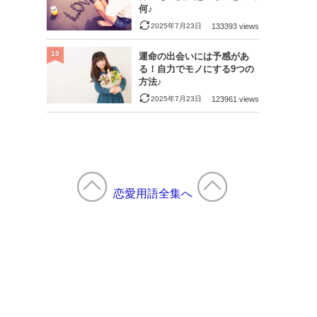
何♪
2025年7月23日
133393 views
10
運命の出会いには予感があ
る！自力でモノにする9つの
方法♪
2025年7月23日
123961 views
恋愛用語全集へ