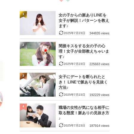
1
女の子からの脈ありLINEを
女子が解説！パターンを教え
ます♪
2025年7月23日
344835 views
2
間接キスをする女の子の心
理！女子が全部教えちゃいま
す♪
2025年7月23日
225663 views
3
女子にデートを断られたと
き！ LINEで脈ありを見抜く
方法♪
2025年7月23日
192229 views
4
職場の女性が気になる相手に
取る態度！脈ありの見抜き方
♪
2025年7月23日
187914 views