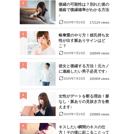
5
復縁の可能性は？別れた後の
連絡で復縁確率がわかる方法
♪
2025年7月23日
172124 views
6
略奪愛のやり方！彼氏持ち女
性が出す脈ありサインはど
こ？
2025年7月23日
166849 views
7
彼女と復縁する方法！元カノ
に連絡したい男子必見です♪
2025年7月23日
160404 views
8
女性がデートを断る理由！脈
なし・脈ありの見抜き方を教
えます♪
2025年7月23日
150869 views
9
キスしたい瞬間のキスの仕
方！その後に起こることって