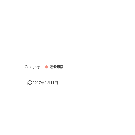
恋愛用語
2017年1月11日
おすすめの記事！
出会い
キス
告白