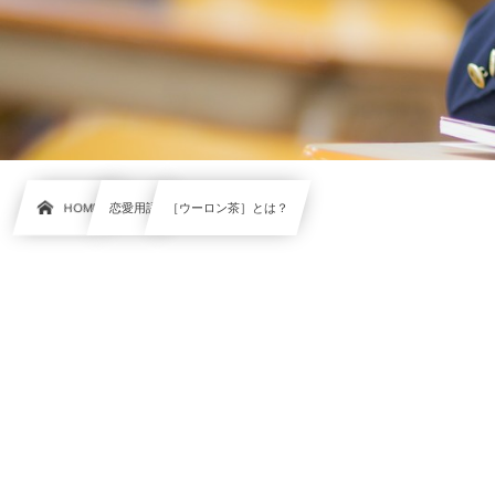
HOME
恋愛用語
［ウーロン茶］とは？