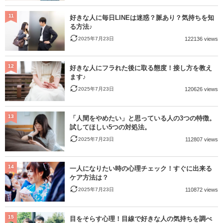
11
好きな人に毎日LINEは迷惑？脈あり？気持ちを知
る方法♪
2025年7月23日
122136 views
12
好きな人にフラれた後に取る態度！接し方を教え
ます♪
2025年7月23日
120626 views
13
「人間をやめたい」と思っている人の3つの特徴。
試してほしい5つの対処法。
2025年7月23日
112807 views
14
一人になりたい時の心理チェック！すぐに出来る
ケア方法は？
2025年7月23日
110872 views
15
目をそらす心理！目線で好きな人の気持ちを調べ