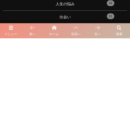
34
人生の悩み
21
出会い
17
性の悩み
メニュー
前へ
ホーム
先頭へ
次へ
検索
91
恋愛心理学・メンタル
10
おすすめの記事！
101
性格の悩み
16
星座・血液型・占い
23
失恋と復縁
7
元カノ・元カレ
57
脈アリ・脈ナシ