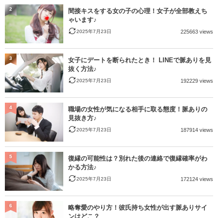
2
間接キスをする女の子の心理！女子が全部教えち
ゃいます♪
2025年7月23日
225663 views
3
女子にデートを断られたとき！ LINEで脈ありを見
抜く方法♪
2025年7月23日
192229 views
4
職場の女性が気になる相手に取る態度！脈ありの
見抜き方♪
2025年7月23日
187914 views
5
復縁の可能性は？別れた後の連絡で復縁確率がわ
かる方法♪
2025年7月23日
172124 views
6
略奪愛のやり方！彼氏持ち女性が出す脈ありサイ
ンはどこ？