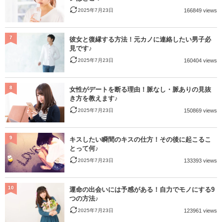
2025年7月23日
166849 views
7
彼女と復縁する方法！元カノに連絡したい男子必
見です♪
2025年7月23日
160404 views
8
女性がデートを断る理由！脈なし・脈ありの見抜
き方を教えます♪
2025年7月23日
150869 views
9
キスしたい瞬間のキスの仕方！その後に起こるこ
とって何♪
2025年7月23日
133393 views
10
運命の出会いには予感がある！自力でモノにする9
つの方法♪
2025年7月23日
123961 views