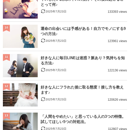
とって何♪
2025年7月23日
133393 views
10
運命の出会いには予感がある！自力でモノにする9
つの方法♪
2025年7月23日
123961 views
11
好きな人に毎日LINEは迷惑？脈あり？気持ちを知
る方法♪
2025年7月23日
122136 views
12
好きな人にフラれた後に取る態度！接し方を教え
ます♪
2025年7月23日
120626 views
13
「人間をやめたい」と思っている人の3つの特徴。
試してほしい5つの対処法。
2025年7月23日
112807 views