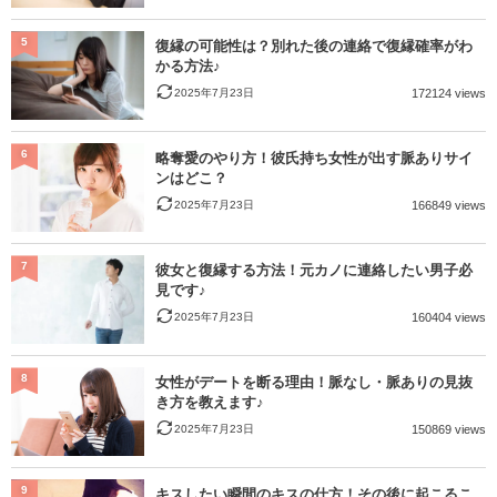
5
復縁の可能性は？別れた後の連絡で復縁確率がわ
かる方法♪
2025年7月23日
172124 views
6
略奪愛のやり方！彼氏持ち女性が出す脈ありサイ
ンはどこ？
2025年7月23日
166849 views
7
彼女と復縁する方法！元カノに連絡したい男子必
見です♪
2025年7月23日
160404 views
8
女性がデートを断る理由！脈なし・脈ありの見抜
き方を教えます♪
2025年7月23日
150869 views
9
キスしたい瞬間のキスの仕方！その後に起こるこ