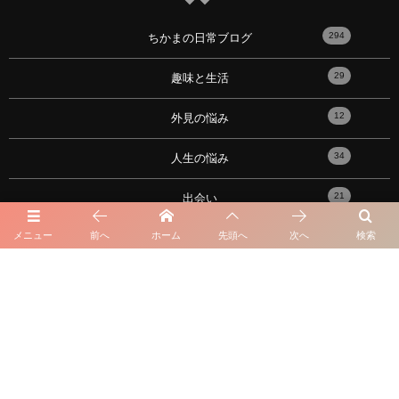
294
ちかまの日常ブログ
29
趣味と生活
12
外見の悩み
34
人生の悩み
21
出会い
メニュー
前へ
ホーム
先頭へ
次へ
検索
17
性の悩み
91
恋愛心理学・メンタル
10
おすすめの記事！
101
性格の悩み
16
星座・血液型・占い