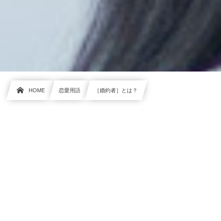
HOME
恋愛用語
［婚約者］とは？