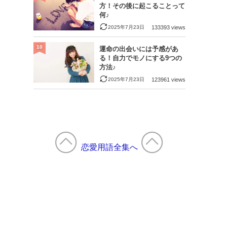
方！その後に起こることって
何♪
2025年7月23日
133393 views
10
運命の出会いには予感があ
る！自力でモノにする9つの
方法♪
2025年7月23日
123961 views
恋愛用語全集へ