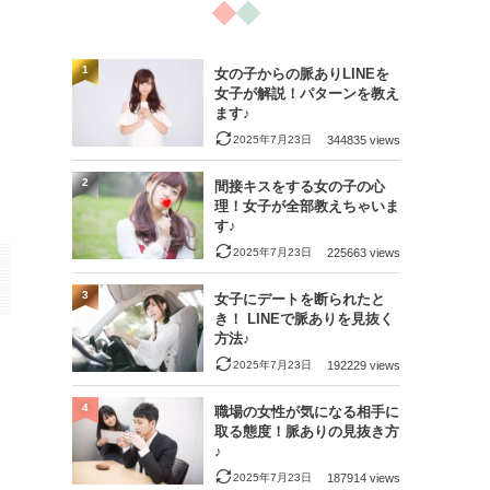
1
女の子からの脈ありLINEを
女子が解説！パターンを教え
ます♪
2025年7月23日
344835 views
2
間接キスをする女の子の心
理！女子が全部教えちゃいま
す♪
2025年7月23日
225663 views
3
女子にデートを断られたと
き！ LINEで脈ありを見抜く
方法♪
2025年7月23日
192229 views
4
職場の女性が気になる相手に
取る態度！脈ありの見抜き方
♪
2025年7月23日
187914 views