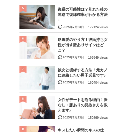
5
復縁の可能性は？別れた後の
連絡で復縁確率がわかる方法
♪
2025年7月23日
172124 views
6
略奪愛のやり方！彼氏持ち女
性が出す脈ありサインはど
こ？
2025年7月23日
166849 views
7
彼女と復縁する方法！元カノ
に連絡したい男子必見です♪
2025年7月23日
160404 views
8
女性がデートを断る理由！脈
なし・脈ありの見抜き方を教
えます♪
2025年7月23日
150869 views
9
キスしたい瞬間のキスの仕