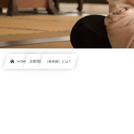
HOME
恋愛用語
［格差婚］とは？