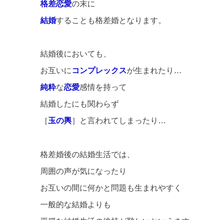
格差恋愛
の末に
結婚
することも格差婚となります。
結婚後においても、
お互いに
コンプレックス
が生まれたり…
純粋
な
恋愛
感情を持って
結婚したにも関わらず
［
玉の輿
］と言われてしまったり…
格差婚後の結婚生活では、
周囲の声が気になったり
お互いの間に何かと問題も生まれやすく
一般的な結婚よりも