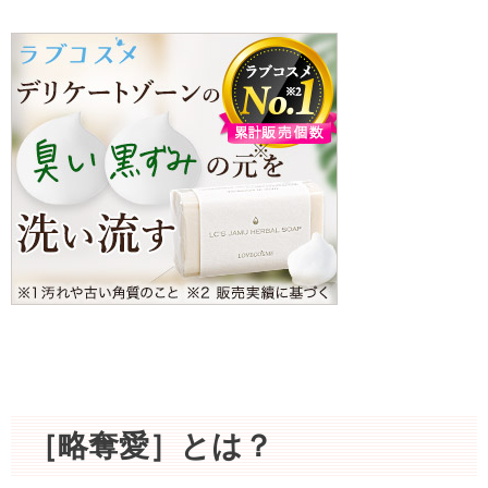
［略奪愛］とは？