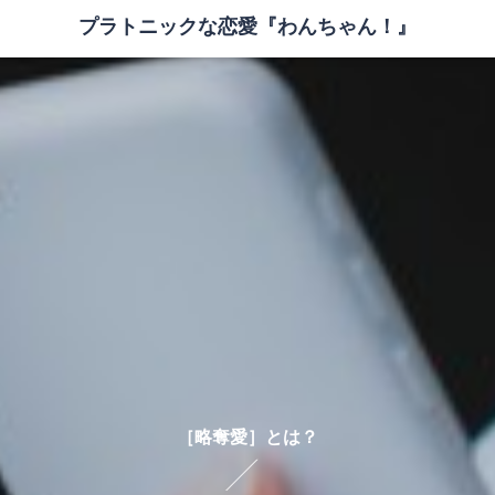
プラトニックな恋愛『わんちゃん！』
［略奪愛］とは？