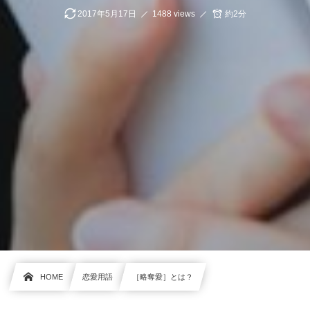
2017年5月17日
1488 views
約2分
HOME
恋愛用語
［略奪愛］とは？