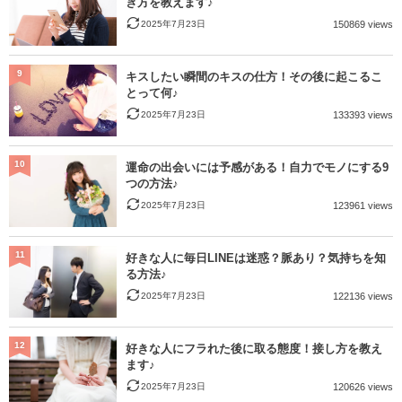
き方を教えます♪
2025年7月23日
150869 views
9
キスしたい瞬間のキスの仕方！その後に起こるこ
とって何♪
2025年7月23日
133393 views
10
運命の出会いには予感がある！自力でモノにする9
つの方法♪
2025年7月23日
123961 views
11
好きな人に毎日LINEは迷惑？脈あり？気持ちを知
る方法♪
2025年7月23日
122136 views
12
好きな人にフラれた後に取る態度！接し方を教え
ます♪
2025年7月23日
120626 views