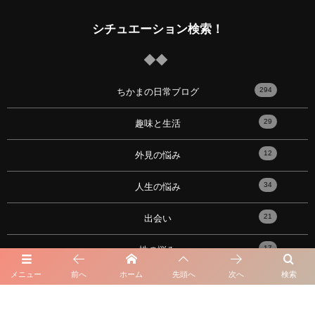
シチュエーション検索！
294
ちかまの日常ブログ
29
趣味と生活
12
外見の悩み
34
人生の悩み
21
出会い
17
性の悩み
メニュー
前へ
ホーム
先頭へ
次へ
検索
91
恋愛心理学・メンタル
10
おすすめの記事！