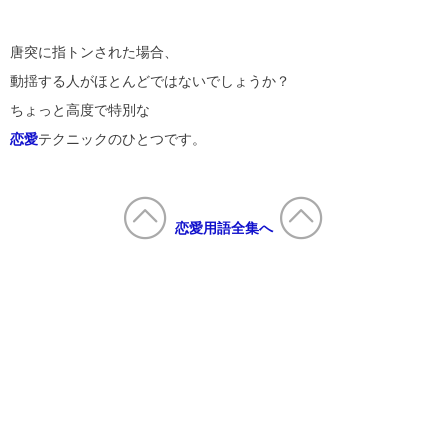
唐突に指トンされた場合、
動揺する人がほとんどではないでしょうか？
ちょっと高度で特別な
恋愛
テクニックのひとつです。
恋愛用語全集へ