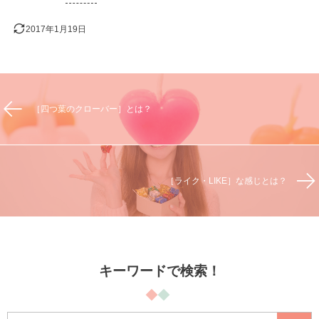
2017年1月19日
［四つ葉のクローバー］とは？
［ライク・LIKE］な感じとは？
キーワードで検索！