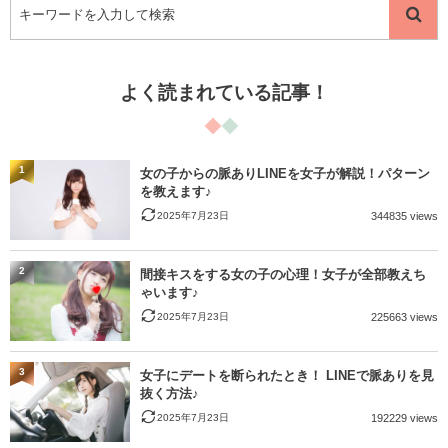
よく読まれている記事！
1
女の子からの脈ありLINEを女子が解説！パターン
を教えます♪
2025年7月23日
344835 views
2
間接キスをする女の子の心理！女子が全部教えち
ゃいます♪
2025年7月23日
225663 views
3
女子にデートを断られたとき！ LINEで脈ありを見
抜く方法♪
2025年7月23日
192229 views