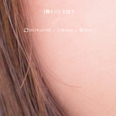
［指トン］とは？
2017年1月19日
1728 views
約1分