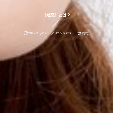
［迷惑］とは？
2017年1月19日
1277 views
約2分