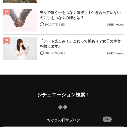
19
男女で違う手をつなぐ気持ち！付き合っていない
のに手をつなぐ心理とは？
2025年7月23日
98554 views
20
「デート楽しみ！」これって脈あり？女子の本音
を教えます♪
2025年7月23日
97414 views
シチュエーション検索！
294
ちかまの日常ブログ