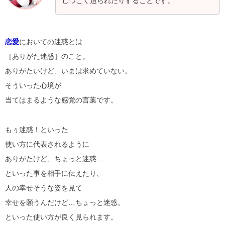
しつこく迫られたりすることです。
恋愛
においての迷惑とは
［ありがた迷惑］のこと。
ありがたいけど、いまは求めていない。
そういった心境が
当てはまるような感覚の言葉です。
もぅ迷惑！といった
使い方に代表されるように
ありがたけど、ちょっと迷惑…
といった事を相手に伝えたり、
人の幸せそうな姿を見て
幸せを願うんだけど…ちょっと迷惑。
といった使い方が良く見られます。