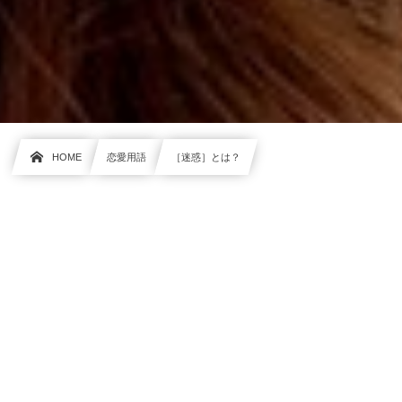
HOME
恋愛用語
［迷惑］とは？