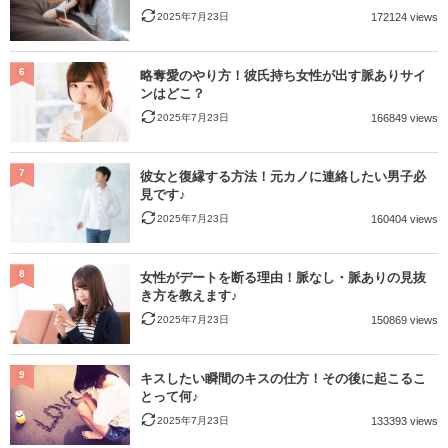
2025年7月23日
172124 views
6
略奪愛のやり方！彼氏持ち女性が出す脈ありサイ
ンはどこ？
2025年7月23日
166849 views
7
彼女と復縁する方法！元カノに連絡したい男子必
見です♪
2025年7月23日
160404 views
8
女性がデートを断る理由！脈なし・脈ありの見抜
き方を教えます♪
2025年7月23日
150869 views
9
キスしたい瞬間のキスの仕方！その後に起こるこ
とって何♪
2025年7月23日
133393 views