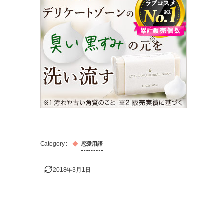
恋愛用語
2018年3月1日