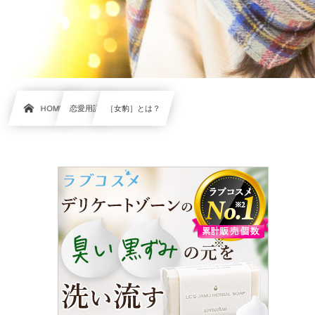
HOME
恋愛用語
［女豹］とは？