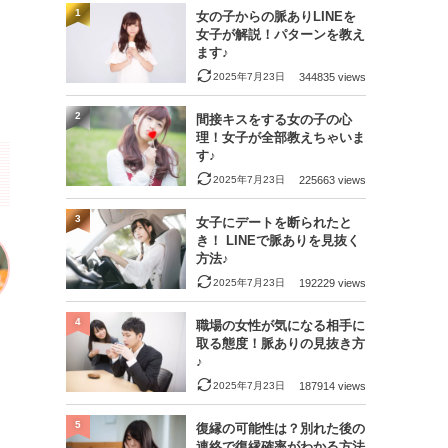
1
女の子からの脈ありLINEを
女子が解説！パターンを教え
ます♪
2025年7月23日
344835 views
2
間接キスをする女の子の心
理！女子が全部教えちゃいま
す♪
2025年7月23日
225663 views
3
女子にデートを断られたと
き！ LINEで脈ありを見抜く
方法♪
2025年7月23日
192229 views
4
職場の女性が気になる相手に
取る態度！脈ありの見抜き方
♪
2025年7月23日
187914 views
5
復縁の可能性は？別れた後の
連絡で復縁確率がわかる方法