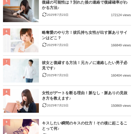
5
復縁の可能性は？別れた後の連絡で復縁確率がわ
かる方法♪
2025年7月23日
172124 views
6
略奪愛のやり方！彼氏持ち女性が出す脈ありサイ
ンはどこ？
2025年7月23日
166849 views
7
彼女と復縁する方法！元カノに連絡したい男子必
見です♪
2025年7月23日
160404 views
8
女性がデートを断る理由！脈なし・脈ありの見抜
き方を教えます♪
2025年7月23日
150869 views
9
キスしたい瞬間のキスの仕方！その後に起こるこ
とって何♪