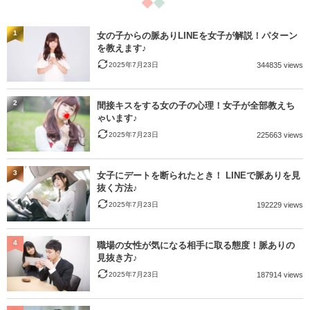
1
女の子からの脈ありLINEを女子が解説！パターン
を教えます♪
2025年7月23日
344835 views
2
間接キスをする女の子の心理！女子が全部教えち
ゃいます♪
2025年7月23日
225663 views
3
女子にデートを断られたとき！ LINEで脈ありを見
抜く方法♪
2025年7月23日
192229 views
4
職場の女性が気になる相手に取る態度！脈ありの
見抜き方♪
2025年7月23日
187914 views