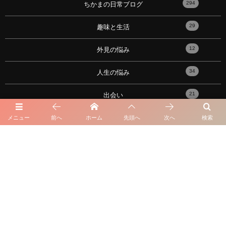
294
ちかまの日常ブログ
29
趣味と生活
12
外見の悩み
34
人生の悩み
21
出会い
17
性の悩み
メニュー
前へ
ホーム
先頭へ
次へ
検索
91
恋愛心理学・メンタル
10
おすすめの記事！
101
性格の悩み
16
星座・血液型・占い