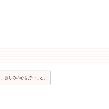
し、親しみの心を持つこと。