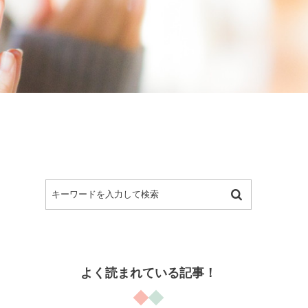
よく読まれている記事！