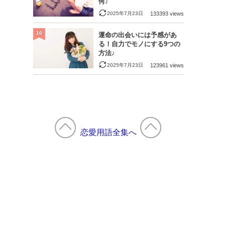
何♪
2025年7月23日
133393 views
10
運命の出会いには予感があ
る！自力でモノにする9つの
方法♪
2025年7月23日
123961 views
恋愛用語全集へ