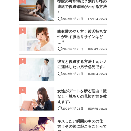
5
復縁の可能性は？別れた後の
連絡で復縁確率がわかる方法
♪
2025年7月23日
172124 views
6
略奪愛のやり方！彼氏持ち女
性が出す脈ありサインはど
こ？
2025年7月23日
166849 views
7
彼女と復縁する方法！元カノ
に連絡したい男子必見です♪
2025年7月23日
160404 views
8
女性がデートを断る理由！脈
なし・脈ありの見抜き方を教
えます♪
2025年7月23日
150869 views
9
キスしたい瞬間のキスの仕
方！その後に起こることって