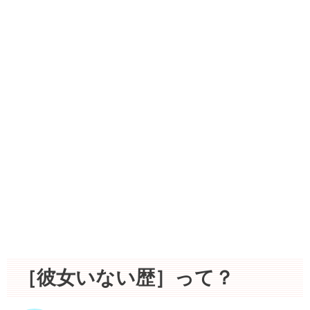
［彼女いない歴］って？