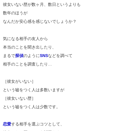
彼女いない歴が数ヶ月、数日というよりも
数年のほうが
なんだか安心感を感じないでしょうか？
気になる相手の友人から
本当のことを聞き出したり、
まるで
探偵
のように
SNS
などを調べて
相手のことを調査したり…
［彼女がいない］
という嘘をつく人は多数いますが
［彼女いない歴］
という嘘をつく人は少数です。
恋愛
する相手を選ぶコツとして、