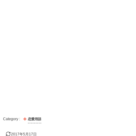
恋愛用語
2017年5月17日