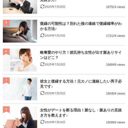
2025年7月23日
187914 views
5
復縁の可能性は？別れた後の連絡で復縁確率がわ
かる方法♪
2025年7月23日
172124 views
6
略奪愛のやり方！彼氏持ち女性が出す脈ありサイ
ンはどこ？
2025年7月23日
166849 views
7
彼女と復縁する方法！元カノに連絡したい男子必
見です♪
2025年7月23日
160404 views
8
女性がデートを断る理由！脈なし・脈ありの見抜
き方を教えます♪
2025年7月23日
150869 views