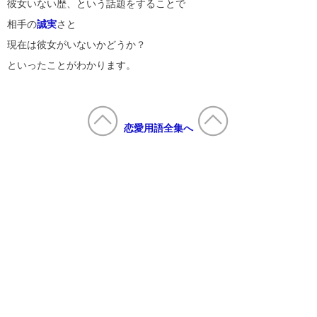
彼女いない歴、という話題をすることで
相手の
誠実
さと
現在は彼女がいないかどうか？
といったことがわかります。
恋愛用語全集へ