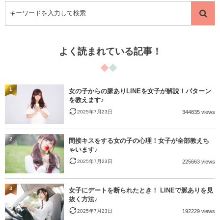
よく読まれている記事！
1
女の子からの脈ありLINEを女子が解説！パターン
を教えます♪
2025年7月23日
344835 views
2
間接キスをする女の子の心理！女子が全部教えち
ゃいます♪
2025年7月23日
225663 views
3
女子にデートを断られたとき！ LINEで脈ありを見
抜く方法♪
2025年7月23日
192229 views