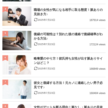
4
職場の女性が気になる相手に取る態度！脈ありの
見抜き方♪
2025年7月23日
187914 views
5
復縁の可能性は？別れた後の連絡で復縁確率がわ
かる方法♪
2025年7月23日
172124 views
6
略奪愛のやり方！彼氏持ち女性が出す脈ありサイ
ンはどこ？
2025年7月23日
166849 views
7
彼女と復縁する方法！元カノに連絡したい男子必
見です♪
2025年7月23日
160404 views
8
女性がデートを断る理由！脈なし・脈ありの見抜