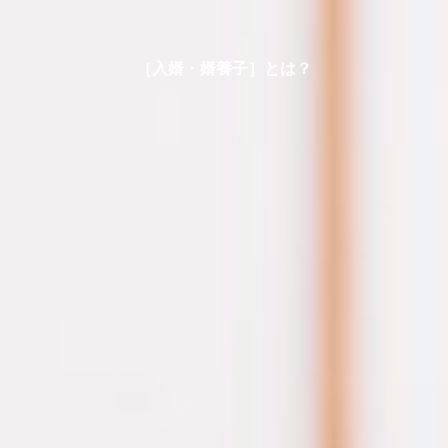
［入婿・婿養子］とは？