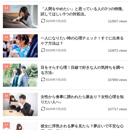
13
「人間をやめたい」と思っている人の3つの特徴。
試してほしい5つの対処法。
2025年7月23日
112807 views
14
一人になりたい時の心理チェック！すぐに出来る
ケア方法は？
2025年7月23日
110872 views
15
目をそらす心理！目線で好きな人の気持ちを調べ
る方法♪
2025年7月23日
107869 views
16
女性から食事に誘われたら脈あり？女性心理を知
りたい人へ♪
2025年7月23日
107717 views
17
彼女に浮気される夢を見たら？夢占いで不安な心