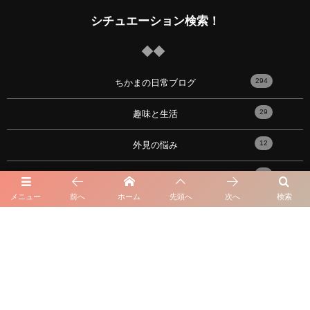
シチュエーション検索！
294
ちかまの日常ブログ
29
趣味と生活
12
外見の悩み
34
人生の悩み
メニュー
前へ
ホーム
先頭へ
次へ
検索
21
出会い
17
性の悩み
91
恋愛心理学・メンタル
10
おすすめの記事！