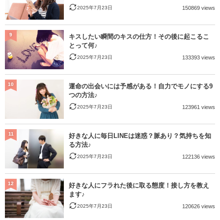
2025年7月23日
150869 views
9
キスしたい瞬間のキスの仕方！その後に起こるこ
とって何♪
2025年7月23日
133393 views
10
運命の出会いには予感がある！自力でモノにする9
つの方法♪
2025年7月23日
123961 views
11
好きな人に毎日LINEは迷惑？脈あり？気持ちを知
る方法♪
2025年7月23日
122136 views
12
好きな人にフラれた後に取る態度！接し方を教え
ます♪
2025年7月23日
120626 views