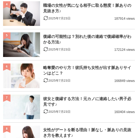
4
職場の女性が気になる相手に取る態度！脈ありの
見抜き方♪
2025年7月23日
187914 views
5
復縁の可能性は？別れた後の連絡で復縁確率がわ
かる方法♪
2025年7月23日
172124 views
6
略奪愛のやり方！彼氏持ち女性が出す脈ありサイ
ンはどこ？
2025年7月23日
166849 views
7
彼女と復縁する方法！元カノに連絡したい男子必
見です♪
2025年7月23日
160404 views
8
女性がデートを断る理由！脈なし・脈ありの見抜
き方を教えます♪